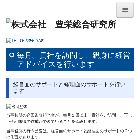
HOME
会社案内
毎月、貴社を訪問し、親身に経営
健康経営
アドバイスを行います
サービス案内
経営診断
経営面のサポートと経理面のサポートを行い
ます
経営改善
事務改善
当事務所の巡回監査担当者が、毎月１回以上、貴社をご訪問し、正し
い会計帳簿の作成ができていることを確認します。
事業継承
当事務所の行う監査は、経営面のサポートと経理面のサポートの２つ
その他サービス
の側面があります。