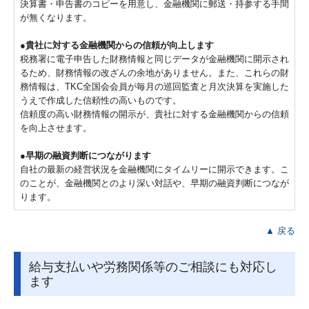
決算書・申告書のコピーを用意し、金融機関に郵送・持参する手間
が無くなります。
●貴社に対する金融機関からの信頼が向上します
税務署に電子申告した財務情報と同じデータが金融機関に開示され
るため、財務情報の改ざんの余地がありません。また、これらの財
務情報は、TKC全国会会員が毎月の巡回監査と月次決算を実施した
うえで作成した信頼性の高いものです。
信頼度の高い財務情報の開示が、貴社に対する金融機関からの信頼
を向上させます。
●早期の融資判断につながります
自社の最新の経営状況を金融機関にタイムリーに開示できます。こ
のことが、金融機関とのより深い対話や、早期の融資判断につなが
ります。
▲ 戻る
給与支払いや労務関係等のご相談にも対応し
ます