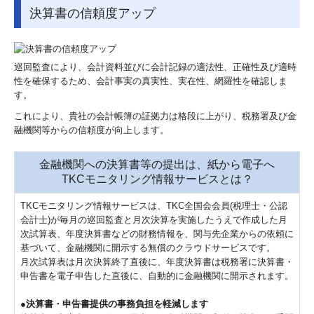
決算書の信頼度アップ
巡回監査により、会計資料並びに会計記録の適法性、正確性及び適時
性を確保するため、会計事実の真実性、実在性、網羅性を確認しま
す。
これにより、貴社の会計帳簿の証拠力は格段に上がり、税務署及び金
融機関等からの信頼度が向上します。
金融機関への決算書等の提出は、紙から電子へ
TKCモニタリング情報サービスとは？
TKCモニタリング情報サービスは、TKC全国会会員(税理士・公認
会計士)が毎月の巡回監査と月次決算を実施したうえで作成した月
次試算表、年度決算書などの財務情報を、関与先企業からの依頼に
基づいて、金融機関に開示する無償のクラウドサービスです。
月次試算表は月次決算終了直後に、年度決算書は税務署に決算書・
申告書を電子申告した直後に、自動的に金融機関に開示されます。
●決算書・申告書提供の事務負担を軽減します