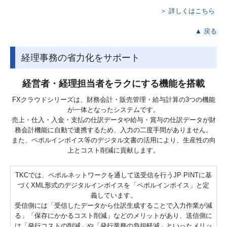
＞ 詳しくはこちら
▲ 戻る
経理事務の省力化をサポート
経営者・経理担当者をラクにする機能を搭載
FXクラウドシリーズは、財務会計・販売管理・給与計算の3つの機能
が一体となったシステムです。
売上・仕入・入金・支払の仕訳データや給与・賞与の仕訳データが財
務会計機能に自動で連携するため、入力の二度手間がありません。
また、ペポルインボイス等のデジタル文書の活用により、生産性の向
上とコスト削減に貢献します。
TKCでは、ペポルネットワークを通して送受信を行うJP PINTに基
づくXML形式のデジタルインボイスを「ペポルインボイス」と定
義しています。
受信側には「受信したデータから仕訳生成することで入力作業が減
る」「保存にかかるコスト削減」などのメリットがあり、送信側に
は「発行コストの削減」や「発行業務の負担軽減」といったメリッ