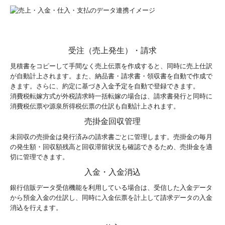
受注（売上発生）・請求
見積書をコピーして手間なく売上伝票を作成すると、同時に売上仕訳
が自動計上されます。また、納品書・請求書・領収書を自動で作成で
きます。さらに、約定に基づき入金予定を自動で登録できます。
消費税転嫁方式が外税請求時一括転嫁の場合は、請求書発行と同時に
消費税伝票や源泉所得税伝票の仕訳も自動計上されます。
売掛金回収管理
未回収の売掛金は発行済みの請求書ごとに管理します。売掛金の毎月
の発生額・回収額残高と回収滞留状況も確認できるため、売掛金を適
切に管理できます。
入金・入金消込
銀行信販データ受信機能を利用している場合は、受信した入金データ
から預金入金の仕訳し、同時に入金伝票を計上して請求データの入金
消込を行えます。