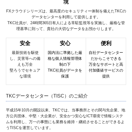
境
FXクラウドシリーズは、最高度のセキュリティー体制を備えたTKCの
データセンターを利用して提供します。
TKC社員が、24時間365日有人による常駐監視等を実施し、厳格な管
理基準に則って、貴社の大切なデータをお預かりします。
安全
安心
便利
最新技術を駆使
国内法に準拠した厳
自社データセンター
し、災害等への備
格な個人情報管理体
だからこそできる
えも万全
制の下
万全なサポートと高
堅ろうでセキュア
TKC社員がデータを
付加価値サービスの
な環境
保護
提供
TKCデータセンター（TISC）のご紹介
平成15年10月の開設以来、TKCでは、当事務所とその関与先企業、地
方公共団体、中堅・大企業が、安全かつ安心なICT環境で情報システ
ムを利用し、万一の事態にも業務を維持・継続させることができるよ
うTISCを運営しています。