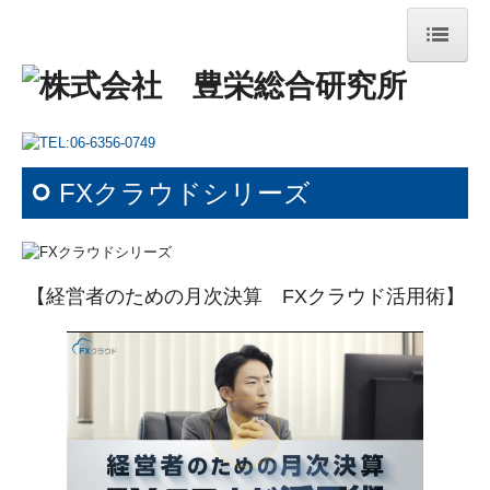
HOME
会社案内
FXクラウドシリーズ
健康経営
サービス案内
経営診断
【経営者のための月次決算 FXクラウド活用術】
経営改善
事務改善
事業継承
その他サービス