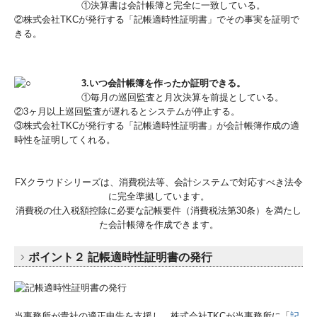
①決算書は会計帳簿と完全に一致している。
②株式会社TKCが発行する「記帳適時性証明書」でその事実を証明で
きる。
3.いつ会計帳簿を作ったか証明できる。
①毎月の巡回監査と月次決算を前提としている。
②3ヶ月以上巡回監査が遅れるとシステムが停止する。
③株式会社TKCが発行する「記帳適時性証明書」が会計帳簿作成の適
時性を証明してくれる。
FXクラウドシリーズは、消費税法等、会計システムで対応すべき法令
に完全準拠しています。
消費税の仕入税額控除に必要な記帳要件（消費税法第30条）を満たし
た会計帳簿を作成できます。
ポイント２
記帳適時性証明書の発行
当事務所が貴社の適正申告を支援し、株式会社TKCが当事務所に「
記