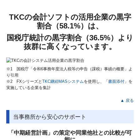
TKCの会計ソフトの活用企業の黒字
割合（58.1%）は、
国税庁統計の黒字割合（36.5%）より
抜群に高くなっています。
※1 国税庁「令和6事務年度法人税等の申告（課税）事績の概要」よ
り引用
※2 FXシリーズと
TKC継続MASシステム
を使用し、「
書面添付
」を
実施している企業を集計
▲ 戻る
当事務所から安心のサポート
「中期経営計画」の策定や同業他社との比較が可
能に