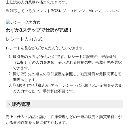
上仕訳の入力業務を省力化できます。
※対応しているタブレットPOSレジ：ユビレジ、Airレジ、スマレジ
わずか3ステップで仕訳が完成！
レシート入力方式
レシートを見ながら“かんたん”に入力できます。
取引先の入力は”かんたん”です。レシートに記載の「登録番号
（13桁）」の入力を進め、表示される候補の中から取引先を選択
できます。
同じ取引先の過去の取引履歴を参照し、勘定科目や元帳摘要を初
期表示します。
｢税抜き｣でも｢税込み｣でも、レシートに記載された金額をそのま
ま入力するだけ。手計算は不要です。
販売管理
売上・仕入・納品・請求・在庫管理などの一連の販売・購買業務にか
かる事務作業を大幅に省力化します。